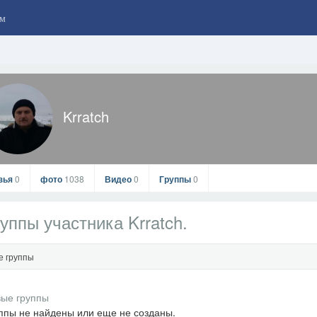
м
Krratch
зья
0
фото
1038
Видео
0
Группы
0
уппы участника Krratch.
е группы
Krratch
ппы не найдены или еще не созданы.