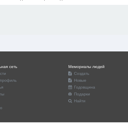
офиль
ная сеть
Мемориалы людей
сти
Создать
профиль
Новые
ья
Годовщина
пы
Подарки
Найти
о