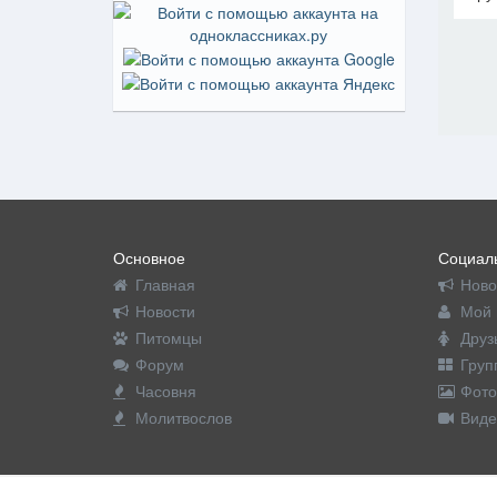
На пр
Основное
Социаль
Главная
Ново
Новости
Мой 
Питомцы
Друз
Форум
Груп
Часовня
Фото
Молитвослов
Виде