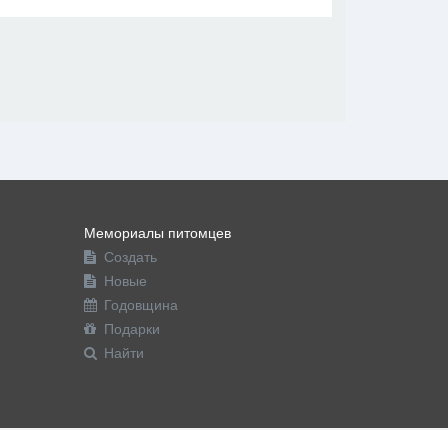
В друзья
Фото
Видео
Написать сообщение
Мемориалы питомцев
Создать
Новые
Годовщина
Подарки
Найти