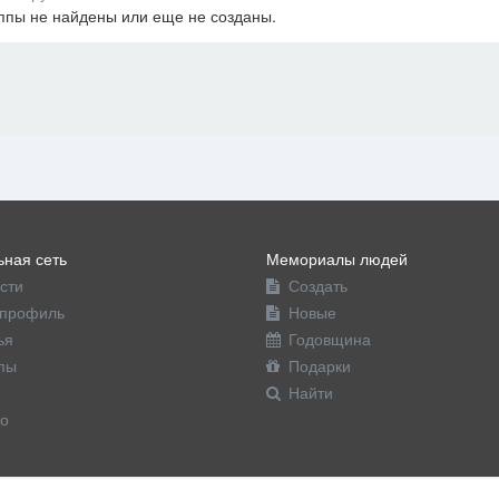
ппы не найдены или еще не созданы.
офиль
ная сеть
Мемориалы людей
сти
Создать
профиль
Новые
ья
Годовщина
пы
Подарки
Найти
о