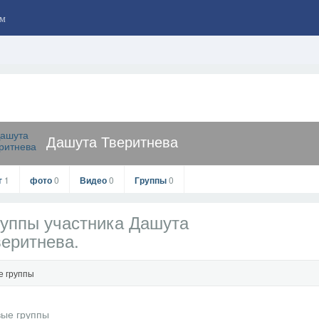
м
Дашута Тверитнева
г
1
фото
0
Видео
0
Группы
0
уппы участника Дашута
еритнева.
е группы
Дашута Тверитнева