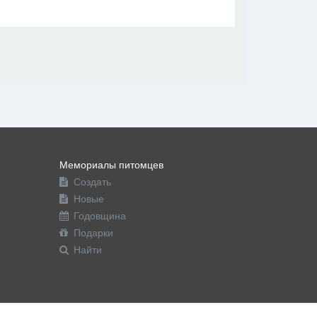
В друзья
Фото
Видео
Написать сообщение
Мемориалы питомцев
Создать
Новые
Годовщина
Подарки
Найти