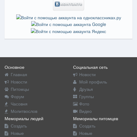
Основное
Социальная сеть
Главная
Новости
Новости
Мой профиль
Питомцы
Друзья
Форум
Группы
Часовня
Фото
Молитвослов
Видео
Мемориалы людей
Мемориалы питомцев
Создать
Создать
Новые
Новые