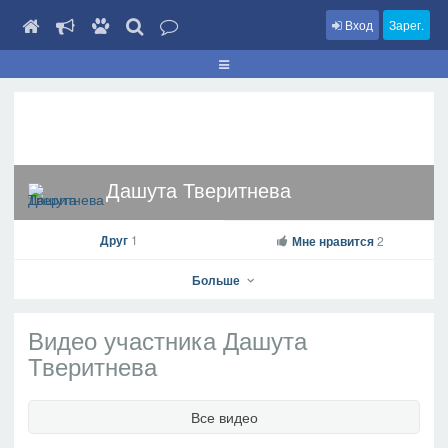
Вход
Зарег.
Дашута Тверитнева
Друг
1
Мне нравится
2
Больше
Видео участника Дашута
Тверитнева
Дашута Тверитнева
Все видео
На профиль
В друзья
Фото
Видео
Написать сообщение