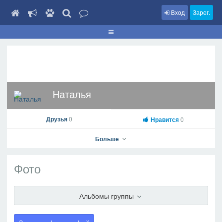
Вход
Зарег.
Наталья
Друзья
0
Нравится
0
Больше
Фото
Наталья
Альбомы группы
На профиль
В друзья
Фото
Видео
Написать сообщение