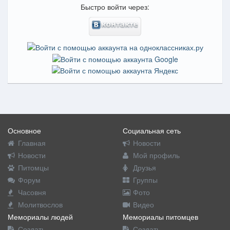
Быстро войти через:
Основное
Социальная сеть
Главная
Новости
Новости
Мой профиль
Питомцы
Друзья
Форум
Группы
Часовня
Фото
Молитвослов
Видео
Мемориалы людей
Мемориалы питомцев
Создать
Создать