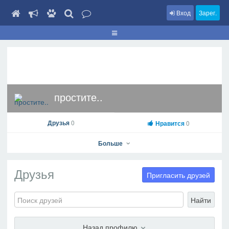
Вход
Зарег.
простите..
Друзья
0
Нравится
0
Больше
Друзья
Пригласить друзей
простите..
Найти
На профиль
В друзья
Фото
Видео
Написать сообщение
Назад профилю