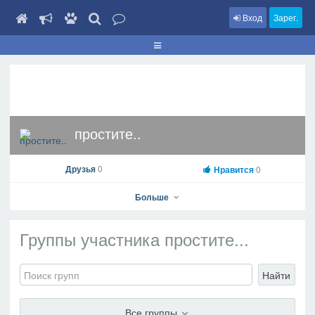
Вход
Зарег.
простите..
Друзья
0
Нравится
0
Больше
Группы участника простите...
простите..
Найти
На профиль
В друзья
Фото
Видео
Написать сообщение
Все группы