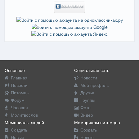
Основное
Социальная сеть
Главная
Новости
Новости
Мой профиль
Питомцы
Друзья
Форум
Группы
Часовня
Фото
Молитвослов
Видео
Мемориалы людей
Мемориалы питомцев
Создать
Создать
Новые
Новые