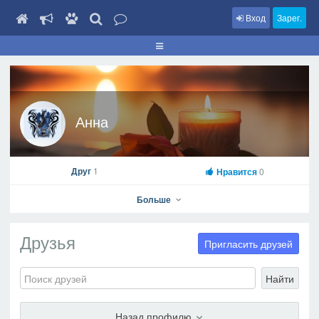
Вход
Зарег.
Анна
Друг
1
Нравится
0
Больше
Друзья
Пригласить друзей
Найти
Анна
На профиль
Назад профилю
В друзья
Фото
Видео
Написать сообщение