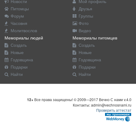
Новости
Мой профиль
Питомцы
Друзья
Форум
Группы
Часовня
Фото
Молитвослов
Видео
Мемориалы людей
Мемориалы питомцев
Создать
Создать
Новые
Новые
Годовщина
Годовщина
Подарки
Подарки
Найти
Найти
12+
Все права защищены! © 2009—2017 Вечно С нами v.4.0
Контакты: admin@vechnosnami.ru
Проверить аттестат