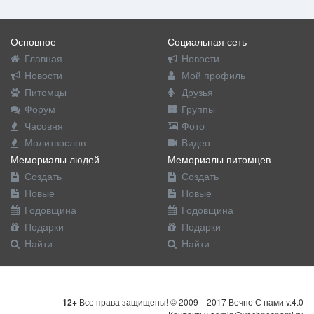
Основное
Социальная сеть
Главная
Новости
Новости
Мой профиль
Питомцы
Друзья
Форум
Группы
Часовня
Фото
Молитвослов
Видео
Мемориалы людей
Мемориалы питомцев
Создать
Создать
Новые
Новые
Годовщина
Годовщина
Подарки
Подарки
Найти
Найти
12+
Все права защищены! © 2009—2017 Вечно С нами v.4.0