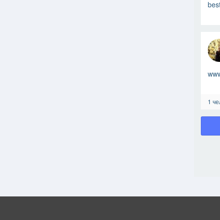
bes
www
1 че