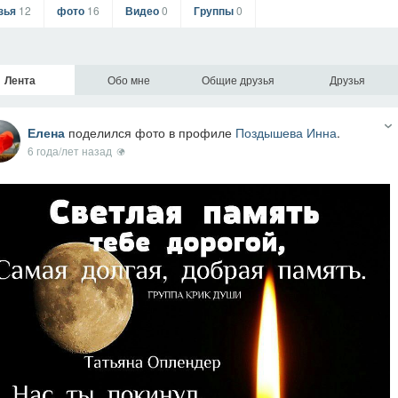
зья
12
фото
16
Видео
0
Группы
0
Лента
Обо мне
Общие друзья
Друзья
Елена
поделился фото в профиле
Поздышева Инна
.
6 года/лет назад