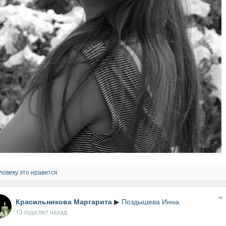
ловеку это нравится
Красильникова Маргарита
▶
Поздышева Инна
13 года/лет назад