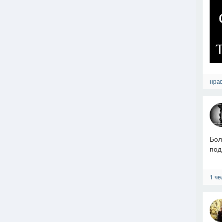
нрав
Бол
под
1 че