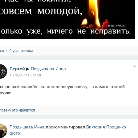
ится 2 участникам
Сергей
▶
Поздышева Инна
13 года/лет назад
ьшое вам спасибо - за поставленую свечку - в память о моей
ружке.
ловеку это нравится
Поздышева Инна
прокомментировал
Виктория Проценко
фото