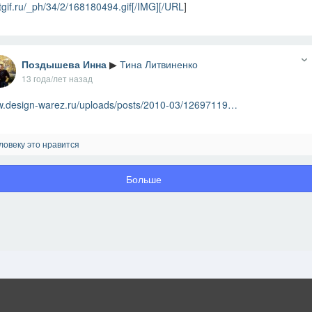
tgif.ru/_ph/34/2/168180494.gif[/IMG][/URL
]
Поздышева Инна
▶
Тина Литвиненко
13 года/лет назад
.design-warez.ru/uploads/posts/2010-03/12697119…
ловеку это нравится
Больше