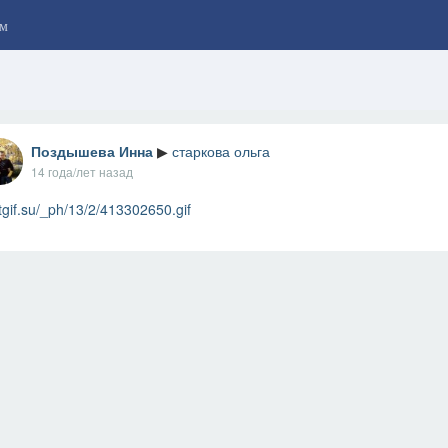
м
Поздышева Инна
▶
старкова ольга
14 года/лет назад
tgif.su/_ph/13/2/413302650.gif