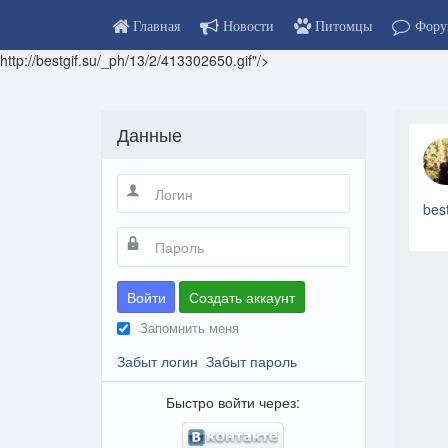
Главная
Новости
Питомцы
Фору
http://bestgif.su/_ph/13/2/413302650.gif"/>
Данные
bes
Войти
Создать аккаунт
Запомнить меня
Забыт логин
Забыт пароль
Быстро войти через: