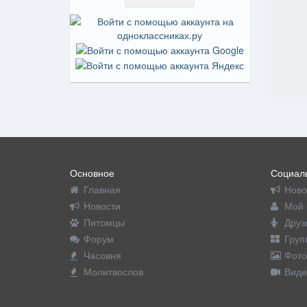
Основное
Социаль
Главная
Ново
Новости
Мой 
Питомцы
Друз
Форум
Груп
Часовня
Фото
Молитвослов
Виде