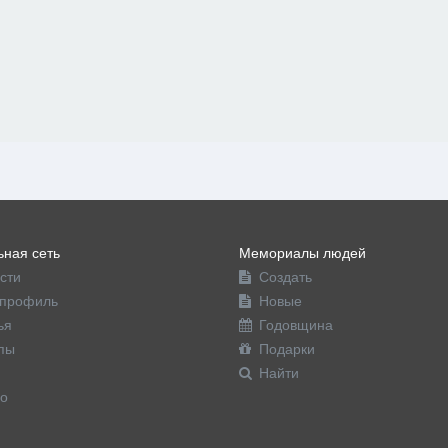
ная сеть
Мемориалы людей
сти
Создать
профиль
Новые
ья
Годовщина
пы
Подарки
Найти
о