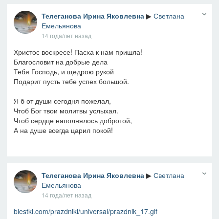
Телеганова Ирина Яковлевна
▶
Светлана
Емельянова
14 года/лет назад
Христос воскресе! Пасха к нам пришла!
Благословит на добрые дела
Тебя Господь, и щедрою рукой
Подарит пусть тебе успех большой.
Я б от души сегодня пожелал,
Чтоб Бог твои молитвы услыхал.
Чтоб сердце наполнялось добротой,
А на душе всегда царил покой!
Телеганова Ирина Яковлевна
▶
Светлана
Емельянова
14 года/лет назад
blestki.com/prazdniki/universal/prazdnik_17.gif