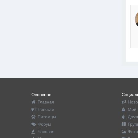
Основное
Социаль
Главная
Ново
Новости
Мой 
Питомцы
Друз
Форум
Груп
Часовня
Фото