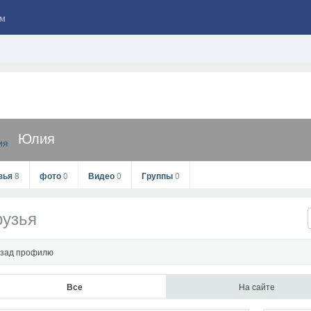
м
Юлия
зья
8
фото
0
Видео
0
Группы
0
рузья
зад профилю
Все
На сайте
Юлия
офиль