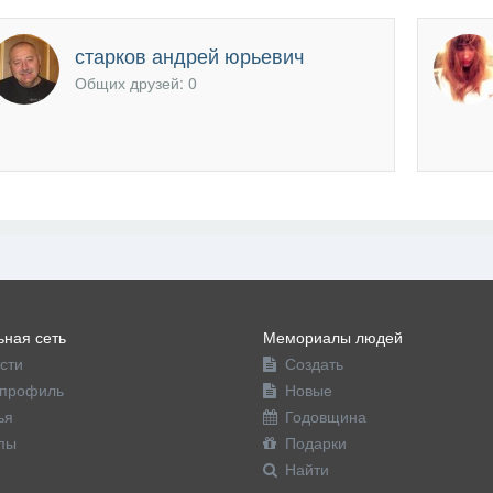
старков андрей юрьевич
Общих друзей: 0
ная сеть
Мемориалы людей
сти
Создать
профиль
Новые
ья
Годовщина
пы
Подарки
Найти