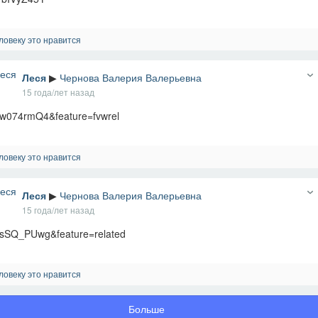
ловеку это нравится
Леся
▶
Чернова Валерия Валерьевна
15 года/лет назад
w074rmQ4&feature=fvwrel
ловеку это нравится
Леся
▶
Чернова Валерия Валерьевна
15 года/лет назад
sSQ_PUwg&feature=related
ловеку это нравится
Больше