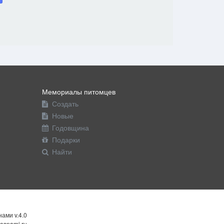
Мемориалы питомцев
Создать
Новые
Годовщина
Подарки
Найти
ами v.4.0
osnami.ru