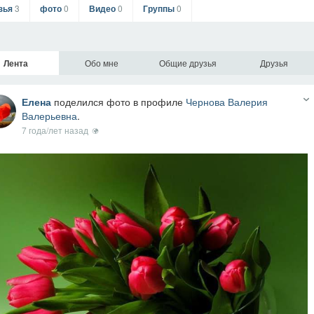
зья
3
фото
0
Видео
0
Группы
0
Лента
Обо мне
Общие друзья
Друзья
Елена
поделился фото в профиле
Чернова Валерия
Валерьевна
.
7 года/лет назад