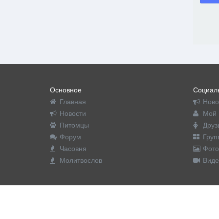
Основное
Социаль
Главная
Ново
Новости
Мой 
Питомцы
Друз
Форум
Груп
Часовня
Фото
Молитвослов
Виде