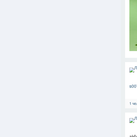
s00
1 че
aHV