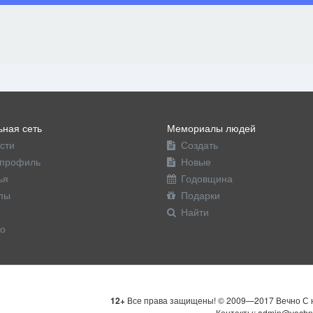
ная сеть
Мемориалы людей
сти
Создать
профиль
Новые
ья
Годовщина
пы
Подарки
Найти
о
12+
Все права защищены! © 2009—2017 Вечно С н
Контакты: admin@vechn