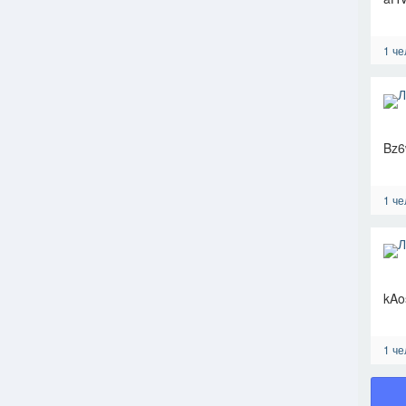
1 че
Bz6
1 че
kAo
1 че