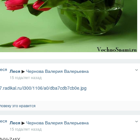
Леся
▶
Чернова Валерия Валерьевна
15 года/лет назад
7.radikal.ru/i300/1106/a0/dba7cdb7cb0e.jpg
ловеку это нравится
Леся
▶
Чернова Валерия Валерьевна
15 года/лет назад
bIVyZ45Y