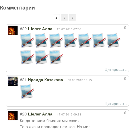
Комментарии
1
2
3
0
#22
Шелег Алла
20.07.2015 07:06
Цитировать
0
#21
Ираида Казакова
03.05.2013 16:15
Цитировать
0
#20
Шелег Алла
17.07.2012 09:38
Когда теряем близких мы своих,
То в жизни пропадает смысл. На миг