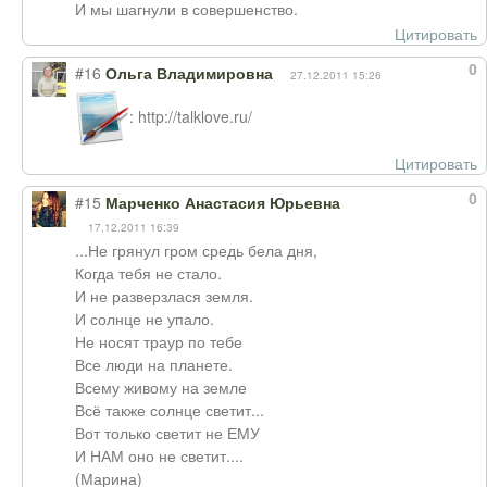
И мы шагнули в совершенство.
Цитировать
0
#16
Ольга Владимировна
27.12.2011 15:26
: http://talklove.ru/
Цитировать
0
#15
Марченко Анастасия Юрьевна
17.12.2011 16:39
...Не грянул гром средь бела дня,
Когда тебя не стало.
И не разверзлася земля.
И солнце не упало.
Не носят траур по тебе
Все люди на планете.
Всему живому на земле
Всё также солнце светит...
Вот только светит не ЕМУ
И НАМ оно не светит....
(Марина)