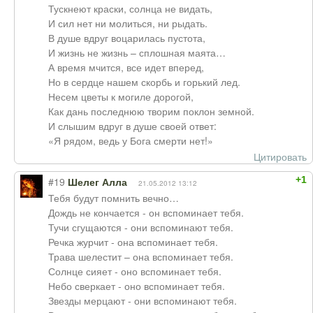
Тускнеют краски, солнца не видать,
И сил нет ни молиться, ни рыдать.
В душе вдруг воцарилась пустота,
И жизнь не жизнь – сплошная маята…
А время мчится, все идет вперед,
Но в сердце нашем скорбь и горький лед.
Несем цветы к могиле дорогой,
Как дань последнюю творим поклон земной.
И слышим вдруг в душе своей ответ:
«Я рядом, ведь у Бога смерти нет!»
Цитировать
+1
#19
Шелег Алла
21.05.2012 13:12
Тебя будут помнить вечно…
Дождь не кончается - он вспоминает тебя.
Тучи сгущаются - они вспоминают тебя.
Речка журчит - она вспоминает тебя.
Трава шелестит – она вспоминает тебя.
Солнце сияет - оно вспоминает тебя.
Небо сверкает - оно вспоминает тебя.
Звезды мерцают - они вспоминают тебя.