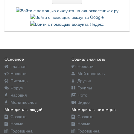
Основное
Социальная сеть
Главная
Новости
Новости
Мой профиль
Питомцы
Друзья
Форум
Группы
Часовня
Фото
Молитвослов
Видео
Мемориалы людей
Мемориалы питомцев
Создать
Создать
Новые
Новые
Годовщина
Годовщина