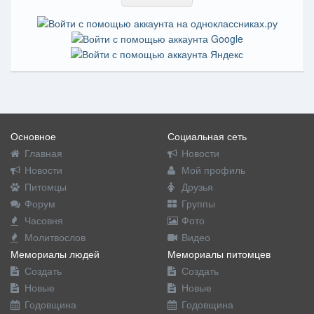
Основное
Социальная сеть
Главная
Новости
Новости
Мой профиль
Питомцы
Друзья
Форум
Группы
Часовня
Фото
Молитвослов
Видео
Мемориалы людей
Мемориалы питомцев
Создать
Создать
Новые
Новые
Годовщина
Годовщина