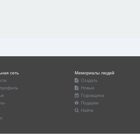
ная сеть
Мемориалы людей
сти
Создать
профиль
Новые
ья
Годовщина
пы
Подарки
Найти
о