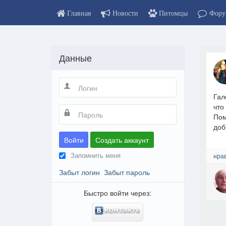
Главная
Новости
Питомцы
Фору
Данные
Гал
что
Пом
доб
Войти
Создать аккаунт
Запомнить меня
нрав
Забыт логин
Забыт пароль
Быстро войти через: