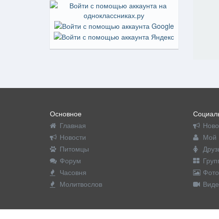
Основное
Социаль
Главная
Ново
Новости
Мой 
Питомцы
Друз
Форум
Груп
Часовня
Фото
Молитвослов
Виде