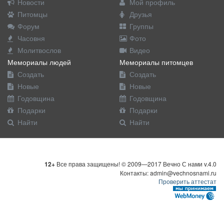
Новости
Мой профиль
Питомцы
Друзья
Форум
Группы
Часовня
Фото
Молитвослов
Видео
Мемориалы людей
Мемориалы питомцев
Создать
Создать
Новые
Новые
Годовщина
Годовщина
Подарки
Подарки
Найти
Найти
12+
Все права защищены! © 2009—2017 Вечно С нами v.4.0
Контакты: admin@vechnosnami.ru
Проверить аттестат