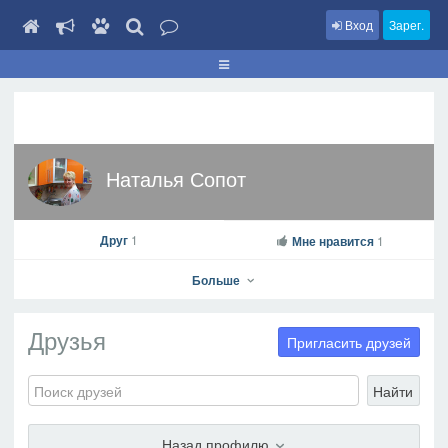
Вход
Зарег.
Наталья Сопот
Друг
1
Мне нравится
1
Больше
Друзья
Пригласить друзей
Найти
Наталья Сопот
На профиль
Назад профилю
В друзья
Фото
Видео
Написать сообщение