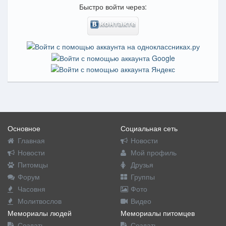
Быстро войти через:
Основное
Социальная сеть
Главная
Новости
Новости
Мой профиль
Питомцы
Друзья
Форум
Группы
Часовня
Фото
Молитвослов
Видео
Мемориалы людей
Мемориалы питомцев
Создать
Создать