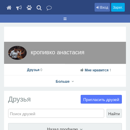
Вход
Зарег.
кропивко анастасия
Друзья
0
Мне нравится
1
Больше
Друзья
Пригласить друзей
Найти
кропивко анастасия
На профиль
Назад профилю
В друзья
Фото
Видео
Написать сообщение