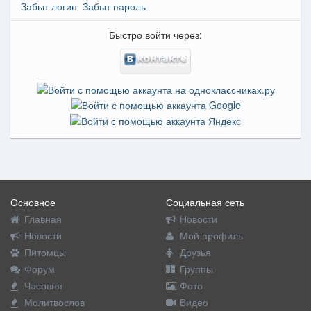
Забыт логин
Забыт пароль
Быстро войти через:
Основное
Социальная сеть
Главная
Новости
Новости
Мой профиль
Питомцы
Друзья
Форум
Группы
Часовня
Фото
Молитвослов
Видео