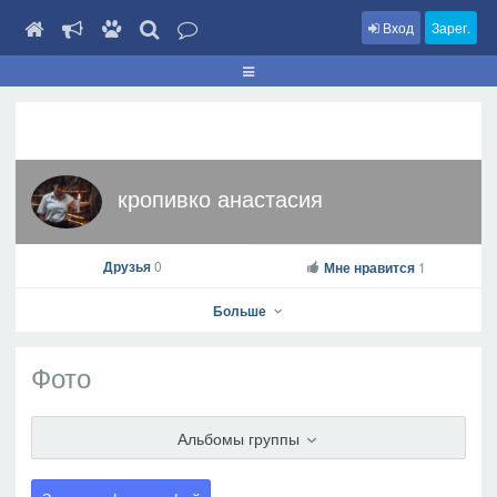
Вход
Зарег.
кропивко анастасия
Друзья
0
Мне нравится
1
Больше
Фото
кропивко анастасия
Альбомы группы
На профиль
В друзья
Фото
Видео
Написать сообщение