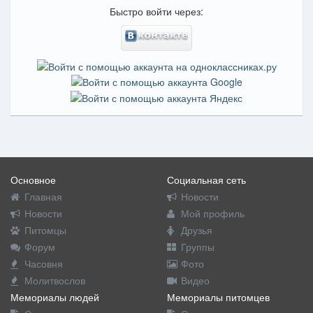
Быстро войти через:
Основное
Социальная сеть
Главная
Новости
Новости
Мой профиль
Питомцы
Друзья
Форум
Группы
Часовня
Фото
Молитвослов
Видео
Мемориалы людей
Мемориалы питомцев