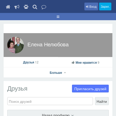
Вход
Зарег.
Елена Нелюбова
Друзья
12
Мне нравится
9
Больше
Друзья
Пригласить друзей
Найти
Елена Нелюбова
На профиль
Назад профилю
В друзья
Фото
Видео
Написать сообщение