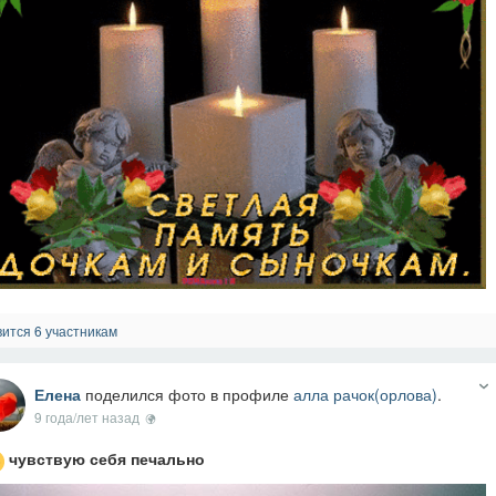
ится 6 участникам
Елена
поделился фото в профиле
алла рачок(орлова)
.
9 года/лет назад
чувствую себя печально