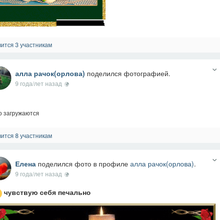
ится 3 участникам
алла рачок(орлова)
поделился фотографией.
9 года/лет назад
о загружаются
ится 8 участникам
Елена
поделился фото в профиле
алла рачок(орлова)
.
9 года/лет назад
чувствую себя печально