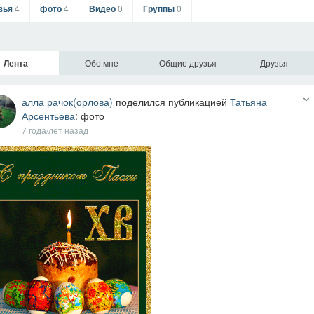
зья
4
фото
4
Видео
0
Группы
0
Лента
Обо мне
Общие друзья
Друзья
алла рачок(орлова)
поделился публикацией
Татьяна
Арсентьева
: фото
7 года/лет назад