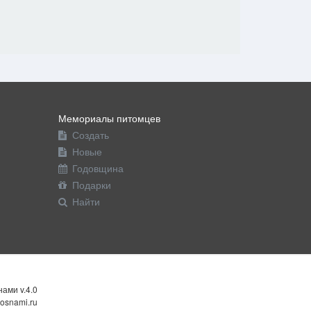
Мемориалы питомцев
Создать
Новые
Годовщина
Подарки
Найти
ами v.4.0
osnami.ru