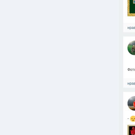
нрав
Фот
нрав
-