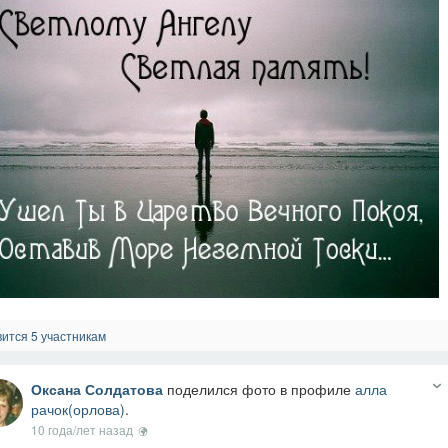
ится 5 участникам
Оксана Солдатова
поделился фото в профиле
алла
рачок(орлова)
.
10 года/лет назад