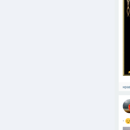
нрав
-