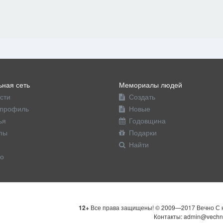
ная сеть
Мемориалы людей
сти
Создать
профиль
Новые
ья
Годовщина
пы
Подарки
Найти
о
12+
Все права защищены! © 2009—2017 Вечно С н
Контакты: admin@vechn