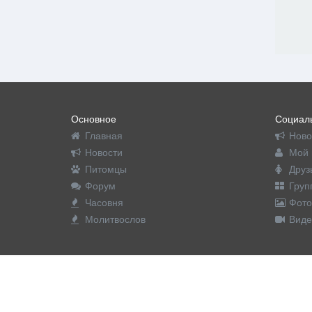
Основное
Социаль
Главная
Ново
Новости
Мой 
Питомцы
Друз
Форум
Груп
Часовня
Фото
Молитвослов
Виде