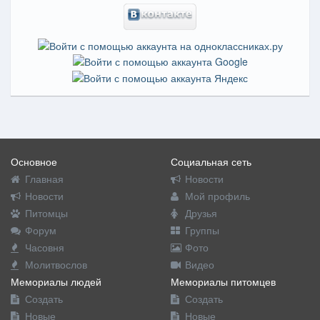
Основное
Социальная сеть
Главная
Новости
Новости
Мой профиль
Питомцы
Друзья
Форум
Группы
Часовня
Фото
Молитвослов
Видео
Мемориалы людей
Мемориалы питомцев
Создать
Создать
Новые
Новые