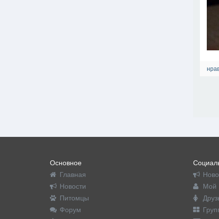
нрав
Основное
Социаль
Главная
Ново
Новости
Мой 
Питомцы
Друз
Форум
Груп