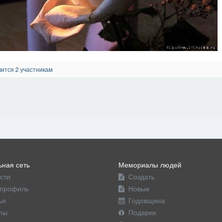
ится 2 участникам
ная сеть
Мемориалы людей
сти
Создать
профиль
Новые
ья
Годовщина
пы
Подарки