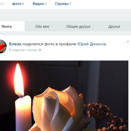
г
1
фото
0
Видео
0
Группы
0
Лента
Обо мне
Общие друзья
Друзья
Елена
поделился фото в профиле
Юрий Денисов
.
8 года/лет назад