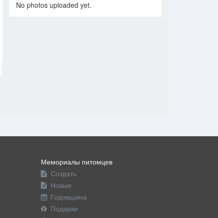
No photos uploaded yet.
Мемориалы питомцев
Создать
Новые
Годовщина
Подарки