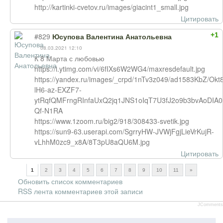
http://kartinki-cvetov.ru/images/giacint1_small.jpg
Цитировать
+1
#829
Юсупова Валентина Анатольевна
08.03.2021 12:10
К 8 Марта с любовью
https://i.ytimg.com/vi/6fIXs6W2WG4/maxresdefault.jpg
https://yandex.ru/images/_crpd/1nTv3z049/ad1583KbZ/Ok
lH6-az-EXZF7-
ytRqfQMFrngRInfaUxQ2jq1JNS1oIqT7U3fJ2o9b3bvAoDIA
Qf-N1RA
https://www.1zoom.ru/big2/918/308433-svetik.jpg
https://sun9-63.userapi.com/SgrryHW-JVWjFgjLieVrKujR-
vLhhM0zc9_x8A/8T3pU8aQU6M.jpg
Цитировать
1
2
3
4
5
6
7
8
9
10
11
»
Обновить список комментариев
RSS лента комментариев этой записи
JComments