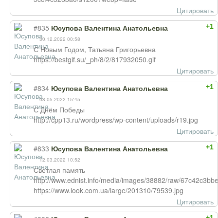
Цитировать
+1
#835
Юсупова Валентина Анатольевна
30.12.2022 00:58
С Новым Годом, Татьяна Григорьевна
https://bestgif.su/_ph/8/2/817932050.gif
Цитировать
+1
#834
Юсупова Валентина Анатольевна
08.05.2022 15:45
С Днём Победы
http://cpp13.ru/wordpress/wp-content/uploads/r19.jpg
Цитировать
+1
#833
Юсупова Валентина Анатольевна
12.03.2022 10:52
Светлая память
http://www.ednist.info/media/images/38882/raw/67c42c3
https://www.look.com.ua/large/201310/79539.jpg
Цитировать
+1