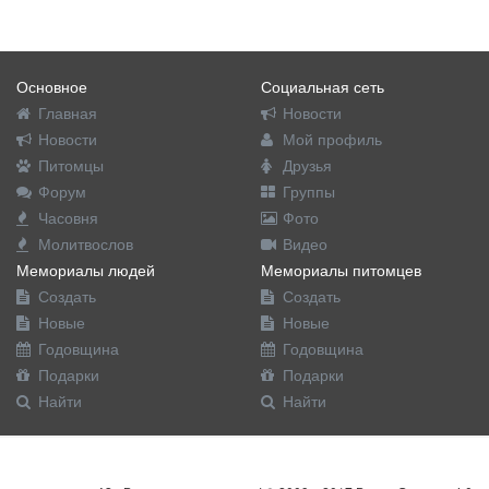
Основное
Социальная сеть
Главная
Новости
Новости
Мой профиль
Питомцы
Друзья
Форум
Группы
Часовня
Фото
Молитвослов
Видео
Мемориалы людей
Мемориалы питомцев
Создать
Создать
Новые
Новые
Годовщина
Годовщина
Подарки
Подарки
Найти
Найти