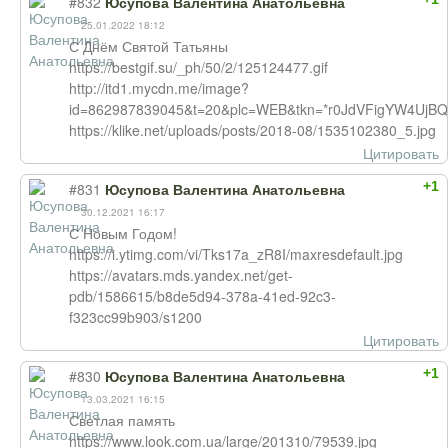
#832
Юсупова Валентина Анатольевна
25.01.2022 18:12
С Днём Святой Татьяны
https://bestgif.su/_ph/50/2/125124477.gif
http://itd1.mycdn.me/image?
id=862987839045&t=20&plc=WEB&tkn=*r0JdVFigYW4UjB
https://klike.net/uploads/posts/2018-08/1535102380_5.jpg
Цитировать
+1
#831
Юсупова Валентина Анатольевна
30.12.2021 16:17
С Новым Годом!
https://i.ytimg.com/vi/Tks17a_zR8I/maxresdefault.jpg
https://avatars.mds.yandex.net/get-
pdb/1586615/b8de5d94-378a-41ed-92c3-
f323cc99b903/s1200
Цитировать
+1
#830
Юсупова Валентина Анатольевна
13.03.2021 16:15
Светлая память
https://www.look.com.ua/large/201310/79539.jpg