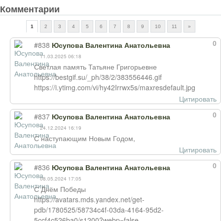
Комментарии
1
2
3
4
5
6
7
8
9
10
11
»
0
#838
Юсупова Валентина Анатольевна
11.03.2025 06:18
Светлая память Татьяне Григорьевне
https://bestgif.su/_ph/38/2/383556446.gif
https://i.ytimg.com/vi/hy42Irrwx5s/maxresdefault.jpg
Цитировать
0
#837
Юсупова Валентина Анатольевна
24.12.2024 16:19
С наступающим Новым Годом,
Цитировать
0
#836
Юсупова Валентина Анатольевна
08.05.2024 17:05
С Днём Победы
https://avatars.mds.yandex.net/get-
pdb/1780525/58734c4f-03da-4164-95d2-
5ccf4c526ba0/s1200?webp=false