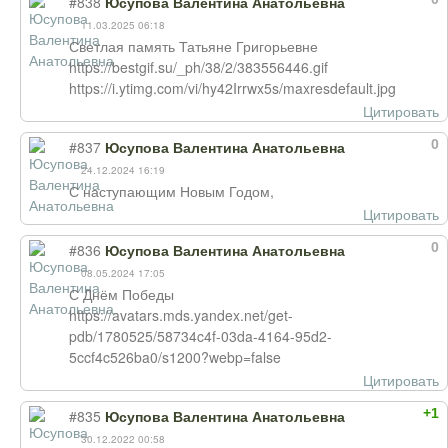
#838
Юсупова Валентина Анатольевна
11.03.2025 06:18
Светлая память Татьяне Григорьевне
https://bestgif.su/_ph/38/2/383556446.gif
https://i.ytimg.com/vi/hy42Irrwx5s/maxresdefault.jpg
Цитировать
0
#837
Юсупова Валентина Анатольевна
24.12.2024 16:19
С наступающим Новым Годом,
Цитировать
0
#836
Юсупова Валентина Анатольевна
08.05.2024 17:05
С Днём Победы
https://avatars.mds.yandex.net/get-
pdb/1780525/58734c4f-03da-4164-95d2-
5ccf4c526ba0/s1200?webp=false
Цитировать
+1
#835
Юсупова Валентина Анатольевна
30.12.2022 00:58