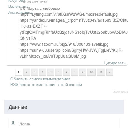
08.03.2021 12:10
К 8 Марта с любовью
https://i.ytimg.com/vi/6fIXs6W2WG4/maxresdefault.jpg
https://yandex.ru/images/_crpd/1nTv3z049/ad1583KbZ/Ok
lH6-az-EXZF7-
ytRqfQMFrngRInfaUxQ2jq1JNS1oIqT7U3fJ2o9b3bvAoDIA
Qf-N1RA
https://www.1zoom.ru/big2/918/308433-svetik.jpg
https://sun9-63.userapi.com/SgrryHW-JVWjFgjLieVrKujR-
vLhhM0zc9_x8A/8T3pU8aQU6M.jpg
Цитировать
1
2
3
4
5
6
7
8
9
10
11
»
Обновить список комментариев
RSS лента комментариев этой записи
JComments
Данные