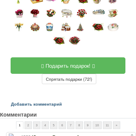
Подарить подарок!
Спрятать подарки (72!)
Добавить комментарий
Комментарии
1
2
3
4
5
6
7
8
9
10
11
»
0