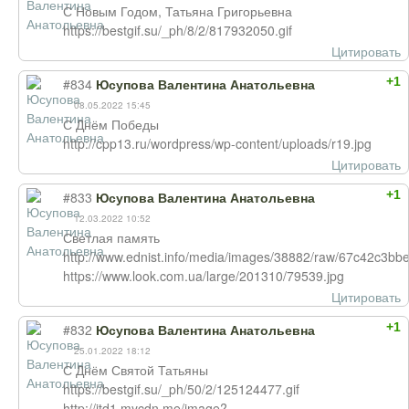
С Новым Годом, Татьяна Григорьевна
https://bestgif.su/_ph/8/2/817932050.gif
Цитировать
+1
#834
Юсупова Валентина Анатольевна
08.05.2022 15:45
С Днём Победы
http://cpp13.ru/wordpress/wp-content/uploads/r19.jpg
Цитировать
+1
#833
Юсупова Валентина Анатольевна
12.03.2022 10:52
Светлая память
http://www.ednist.info/media/images/38882/raw/67c42c3
https://www.look.com.ua/large/201310/79539.jpg
Цитировать
+1
#832
Юсупова Валентина Анатольевна
25.01.2022 18:12
С Днём Святой Татьяны
https://bestgif.su/_ph/50/2/125124477.gif
http://itd1.mycdn.me/image?