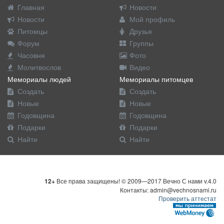
Главная
Новости
Новости
Мой профиль
Питомцы
Друзья
Форум
Группы
Часовня
Фото
Молитвослов
Видео
Мемориалы людей
Мемориалы питомцев
Создать
Создать
Новые
Новые
Годовщина
Годовщина
Подарки
Подарки
Найти
Найти
12+
Все права защищены! © 2009—2017 Вечно С нами v.4.0
Контакты: admin@vechnosnami.ru
Проверить аттестат