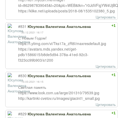
id=862987839045&t=20&plc=WEB&tkn=*r0JdVFigYW4UjB
https://klike.net/uploads/posts/2018-08/1535102380_5.jpg
Цитировать
+1
#831
Юсупова Валентина Анатольевна
30.12.2021 16:17
С Новым Годом!
https://i.ytimg.com/vi/Tks17a_zR8I/maxresdefault.jpg
https://avatars.mds.yandex.net/get-
pdb/1586615/b8de5d94-378a-41ed-92c3-
f323cc99b903/s1200
Цитировать
+1
#830
Юсупова Валентина Анатольевна
13.03.2021 16:15
Светлая память
https://www.look.com.ua/large/201310/79539.jpg
http://kartinki-cvetov.ru/images/giacint1_small.jpg
Цитировать
+1
#829
Юсупова Валентина Анатольевна