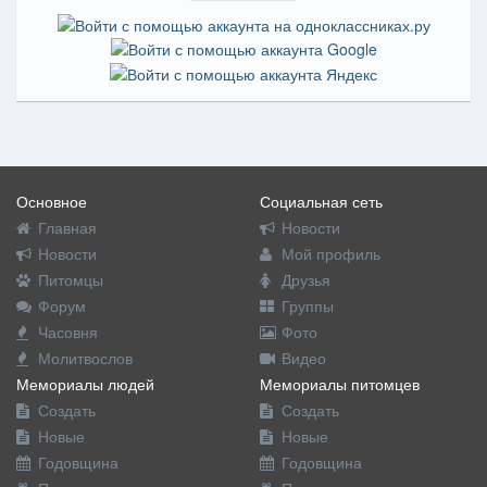
Основное
Социальная сеть
Главная
Новости
Новости
Мой профиль
Питомцы
Друзья
Форум
Группы
Часовня
Фото
Молитвослов
Видео
Мемориалы людей
Мемориалы питомцев
Создать
Создать
Новые
Новые
Годовщина
Годовщина