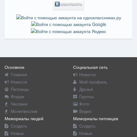
Основное
Социальная сеть
Главная
Новости
Новости
Мой профиль
Питомцы
Друзья
Форум
Группы
Часовня
Фото
Молитвослов
Видео
Мемориалы людей
Мемориалы питомцев
Создать
Создать
Новые
Новые