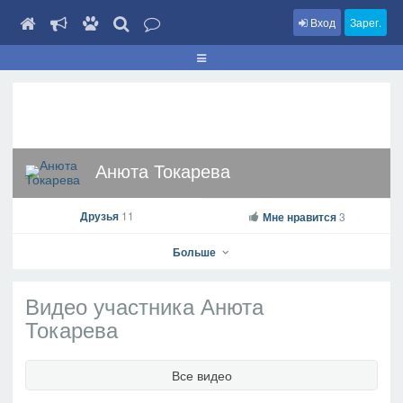
Вход
Зарег.
Анюта Токарева
Друзья
11
Мне нравится
3
Больше
Видео участника Анюта
Токарева
Анюта Токарева
На профиль
Все видео
В друзья
Фото
Видео
Написать сообщение