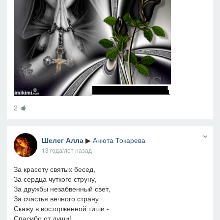
2
Шелег Алла
▶
Анюта Токарева
13 года/лет назад
За красоту святых бесед,
За сердца чуткого струну,
За дружбы незабвенный свет,
За счастья вечного страну
Скажу в восторженной тиши -
Спасибо от души!