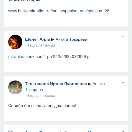
www.best-animation.ru/lanim/spasibo_nov/spasibo_28…
Шелег Алла
▶
Анюта Токарева
14 года/лет назад
miranimashek.com/_ph/223/2/884087999.gif
Телеганова Ирина Яковлевна
▶
Анюта
Токарева
14 года/лет назад
Спаибо большое за поздравление!!!