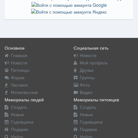
Основное
Социальная сеть
Главная
Новости
Новости
Мой профиль
Питомцы
Друзья
Форум
Группы
Часовня
Фото
Молитвослов
Видео
Мемориалы людей
Мемориалы питомцев
Создать
Создать
Новые
Новые
Годовщина
Годовщина
Подарки
Подарки
Найти
Найти