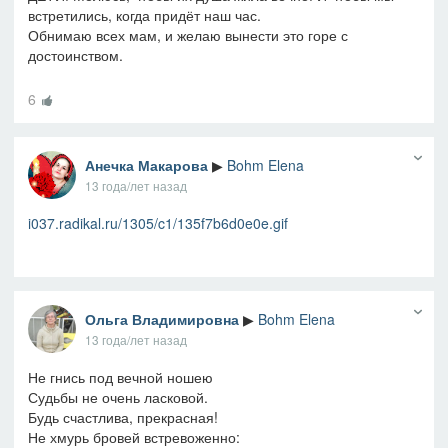
встретились, когда придёт наш час.
Обнимаю всех мам, и желаю вынести это горе с
достоинством.
6
Анечка Макарова
▶
Bohm Elena
13 года/лет назад
i037.radikal.ru/1305/c1/135f7b6d0e0e.gif
Ольга Владимировна
▶
Bohm Elena
13 года/лет назад
Не гнись под вечной ношею
Судьбы не очень ласковой.
Будь счастлива, прекрасная!
Не хмурь бровей встревоженно: