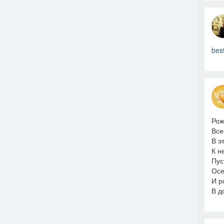
bes
Рож
Все
В э
К н
Пус
Осе
И р
В д