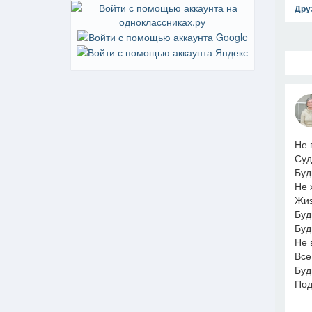
Дру
Не 
Суд
Буд
Не 
Жиз
Буд
Буд
Не 
Все
Буд
Под