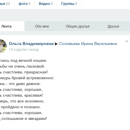
зья
22
фото
0
Видео
0
Группы
0
Лента
Обо мне
Общие друзья
Друзья
Ольга Владимировна
▶
Соловьева Ирина Васильевна
13 года/лет назад
гнись под вечной ношею
ьбы не очень ласковой.
ь счастлива, прекрасная!
хмурь бровей встревоженно:
нь - это диво дивное.
ь счастлива, хорошая,
ь счастлива, красивая!
верь, что все исхожено,
 пройдено и познано.
ь счастлива, хорошая,
 солнышком и звездами!