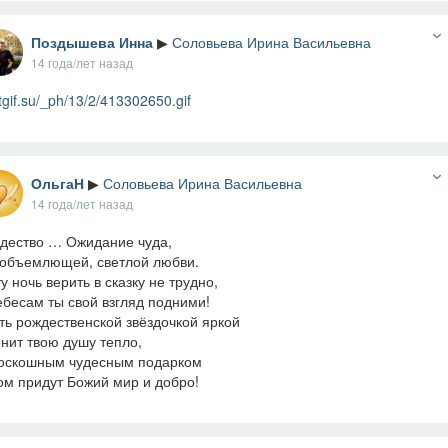
Поздышева Инна
▶
Соловьева Ирина Васильевна
14 года/лет назад
tgif.su/_ph/13/2/413302650.gif
ОльгаН
▶
Соловьева Ирина Васильевна
14 года/лет назад
дество … Ожидание чуда,
объемлющей, светлой любви.
ту ночь верить в сказку не трудно,
ебесам ты свой взгляд подними!
ть рождественской звёздочкой яркой
нит твою душу тепло,
оскошным чудесным подарком
ом придут Божий мир и добро!