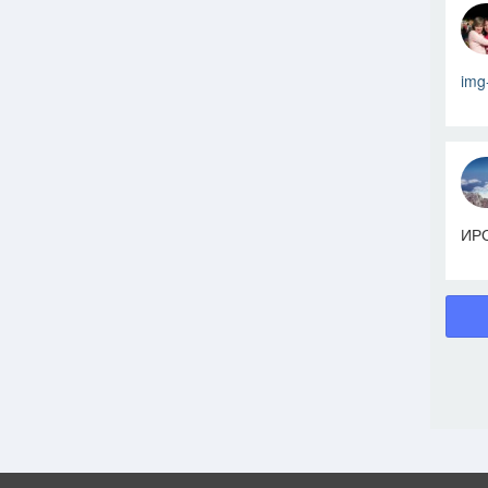
img
ИРО