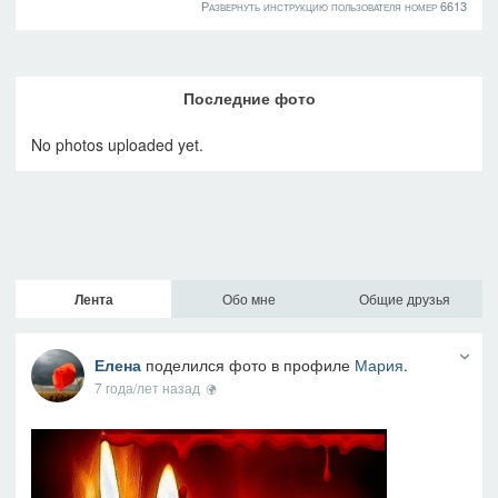
Развернуть инструкцию пользователя номер 6613
Последние фото
No photos uploaded yet.
Лента
Обо мне
Общие друзья
Елена
поделился фото в профиле
Мария
.
7 года/лет назад