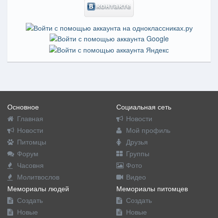
Основное
Социальная сеть
Главная
Новости
Новости
Мой профиль
Питомцы
Друзья
Форум
Группы
Часовня
Фото
Молитвослов
Видео
Мемориалы людей
Мемориалы питомцев
Создать
Создать
Новые
Новые