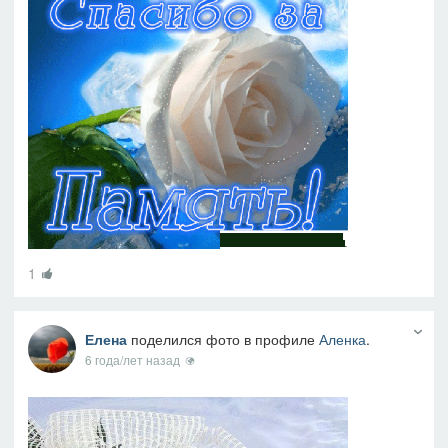
1
Елена
поделился фото в профиле
Аленка
.
6 года/лет назад