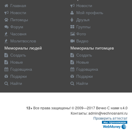
Главная
Новости
Новости
Мой профиль
Питомцы
Друзья
Форум
Группы
Часовня
Фото
Молитвослов
Видео
Мемориалы людей
Мемориалы питомцев
Создать
Создать
Новые
Новые
Годовщина
Годовщина
Подарки
Подарки
Найти
Найти
12+
Все права защищены! © 2009—2017 Вечно С нами v.4.0
Контакты: admin@vechnosnami.ru
Проверить аттестат