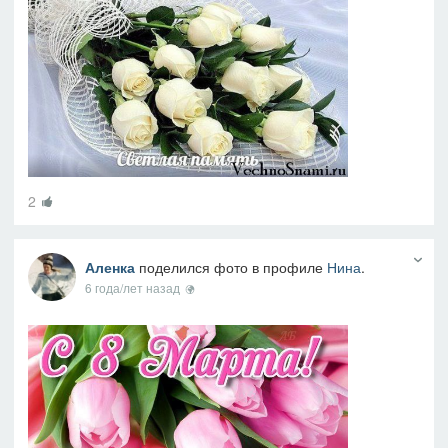
2
Аленка
поделился фото в профиле
Нина
.
6 года/лет назад