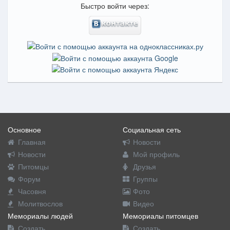
Быстро войти через:
Основное
Социальная сеть
Главная
Новости
Новости
Мой профиль
Питомцы
Друзья
Форум
Группы
Часовня
Фото
Молитвослов
Видео
Мемориалы людей
Мемориалы питомцев
Создать
Создать