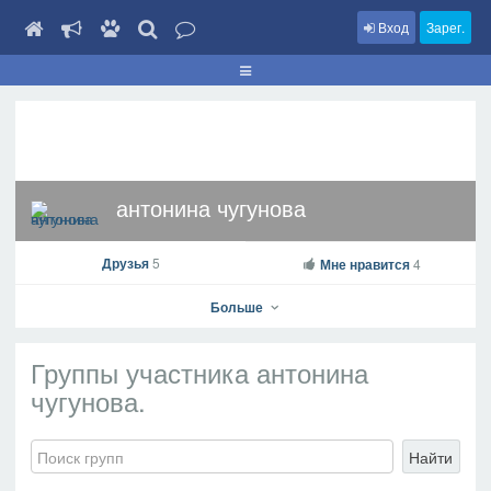
Вход
Зарег.
антонина чугунова
Друзья
5
Мне нравится
4
Больше
Группы участника антонина
чугунова.
антонина чугунова
На профиль
Найти
В друзья
Фото
Видео
Написать сообщение