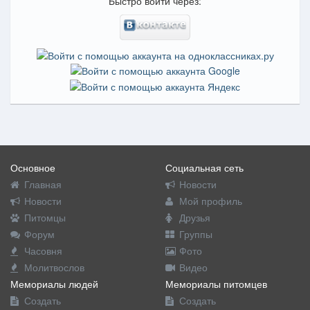
Быстро войти через:
Основное
Социальная сеть
Главная
Новости
Новости
Мой профиль
Питомцы
Друзья
Форум
Группы
Часовня
Фото
Молитвослов
Видео
Мемориалы людей
Мемориалы питомцев
Создать
Создать