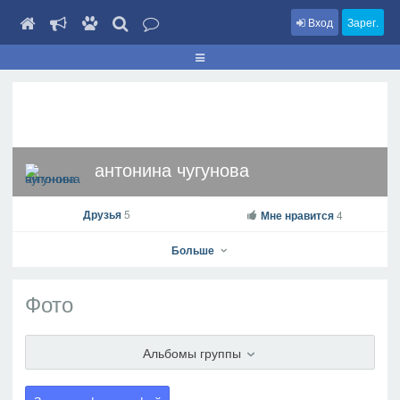
Вход
Зарег.
антонина чугунова
Друзья
5
Мне нравится
4
Больше
Фото
антонина чугунова
Альбомы группы
На профиль
В друзья
Фото
Видео
Написать сообщение