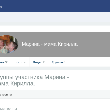
м
Марина - мама Кирилла
зья
33
фото
4
Видео
2
Группы
0
уппы участника Марина -
ама Кирилла.
е группы
Марина - мама Кирилла