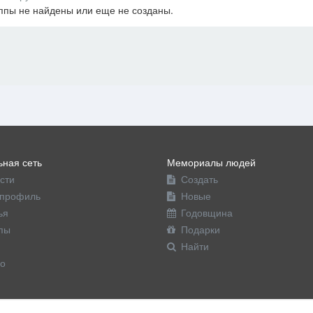
ппы не найдены или еще не созданы.
офиль
ная сеть
Мемориалы людей
сти
Создать
профиль
Новые
ья
Годовщина
пы
Подарки
Найти
о