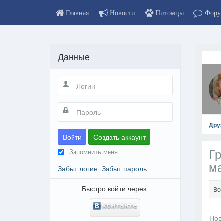
Главная
Новости
Питомцы
Фору
Данные
Дру
Войти
Создать аккаунт
Гр
Запомнить меня
м
Забыт логин
Забыт пароль
Быстро войти через:
Вс