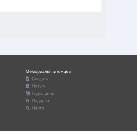
В друзья
Фото
Видео
Написать сообщение
Мемориалы питомцев
Создать
Новые
Годовщина
Подарки
Найти