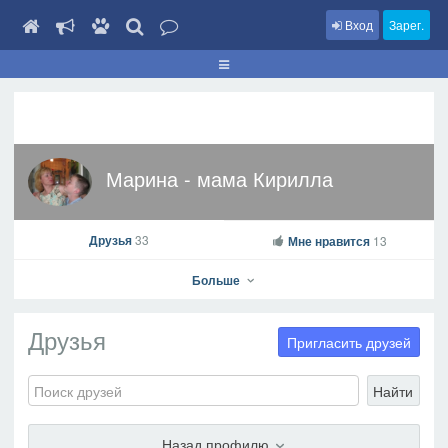
Вход
Зарег.
Марина - мама Кирилла
Друзья
33
Мне нравится
13
Больше
Друзья
Пригласить друзей
Найти
Марина - мама Кирилла
На профиль
Назад профилю
В друзья
Фото
Видео
Написать сообщение