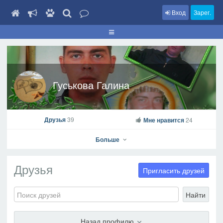
Вход
Зарег.
Гуськова Галина
Друзья
39
Мне нравится
24
Больше
Друзья
Пригласить друзей
Найти
Гуськова Галина
На профиль
Назад профилю
В друзья
Фото
Видео
Написать сообщение