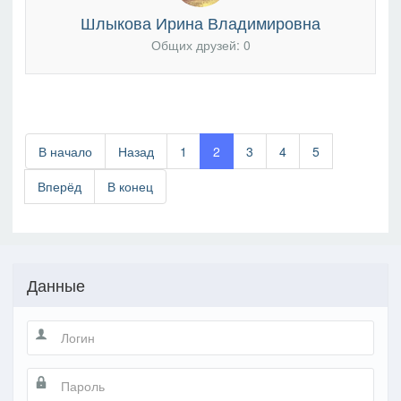
Шлыкова Ирина Владимировна
Общих друзей: 0
В начало
Назад
1
2
3
4
5
Вперёд
В конец
Данные