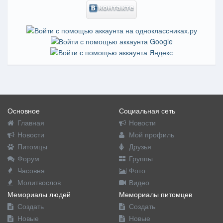
Основное
Социальная сеть
Главная
Новости
Новости
Мой профиль
Питомцы
Друзья
Форум
Группы
Часовня
Фото
Молитвослов
Видео
Мемориалы людей
Мемориалы питомцев
Создать
Создать
Новые
Новые