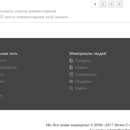
1
2
3
4
новить список комментариев
S лента комментариев этой записи
ная сеть
Мемориалы людей
сти
Создать
профиль
Новые
ья
Годовщина
пы
Подарки
Найти
о
12+
Все права защищены! © 2009—2017 Вечно С н
Контакты: admin@vechn