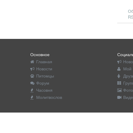
Об
RS
Основное
Социаль
Главная
Ново
Новости
Мой 
Питомцы
Друз
Форум
Груп
Часовня
Фото
Молитвослов
Виде