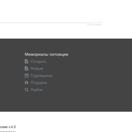
JComments
Мемориалы питомцев
Создать
Новые
Годовщина
Подарки
Найти
ами v.4.0
osnami.ru