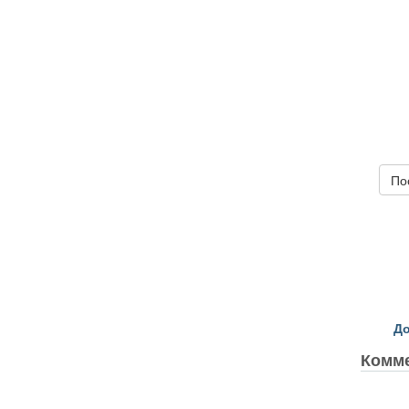
По
До
Комм