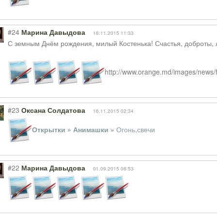
#24
Марина Давыдова
16.11.2015 11:33
С земным Днём рождения, милый Костенька! Счастья, доброты, лё
http://www.orange.md/images/news/flo
#23
Оксана Солдатова
16.11.2015 02:34
Открытки » Анимашки
»
Огонь,свечи
#22
Марина Давыдова
01.09.2015 06:53