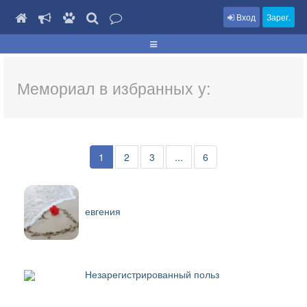
Вход
Зарег.
Мемориал в избранных у:
1
2
3
...
6
евгения
Незарегистрированный польз