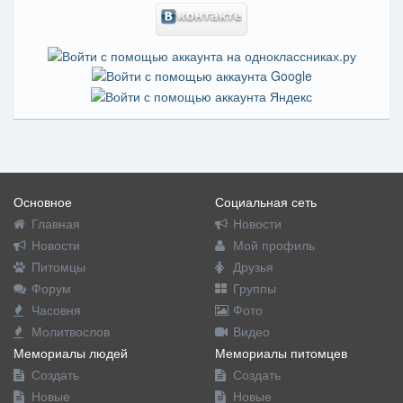
Основное
Социальная сеть
Главная
Новости
Новости
Мой профиль
Питомцы
Друзья
Форум
Группы
Часовня
Фото
Молитвослов
Видео
Мемориалы людей
Мемориалы питомцев
Создать
Создать
Новые
Новые