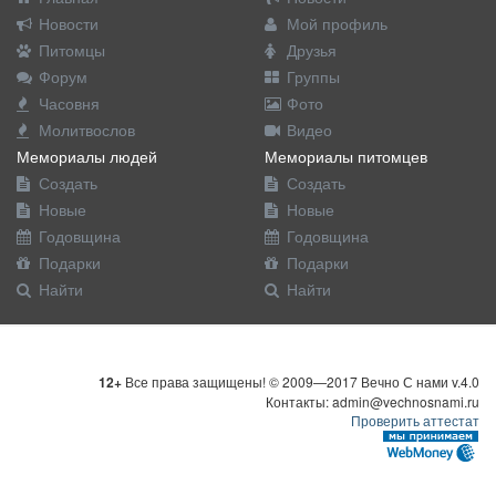
Новости
Мой профиль
Питомцы
Друзья
Форум
Группы
Часовня
Фото
Молитвослов
Видео
Мемориалы людей
Мемориалы питомцев
Создать
Создать
Новые
Новые
Годовщина
Годовщина
Подарки
Подарки
Найти
Найти
12+
Все права защищены! © 2009—2017 Вечно С нами v.4.0
Контакты: admin@vechnosnami.ru
Проверить аттестат