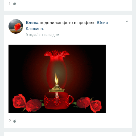
1
Елена
поделился фото в профиле
Юлия
Клюкина
.
9 года/лет назад
2