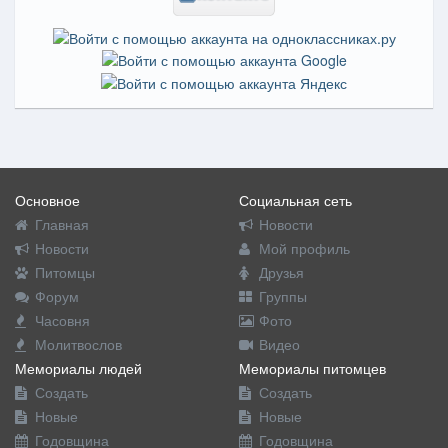
Основное
Социальная сеть
Главная
Новости
Новости
Мой профиль
Питомцы
Друзья
Форум
Группы
Часовня
Фото
Молитвослов
Видео
Мемориалы людей
Мемориалы питомцев
Создать
Создать
Новые
Новые
Годовщина
Годовщина