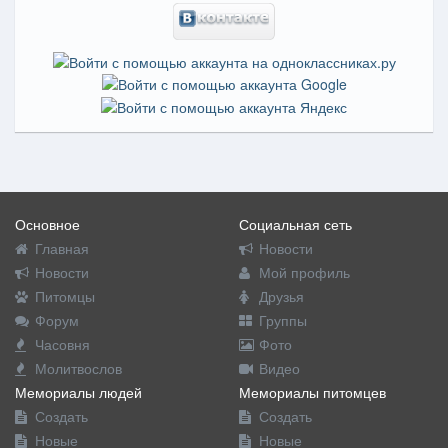
Основное
Социальная сеть
Главная
Новости
Новости
Мой профиль
Питомцы
Друзья
Форум
Группы
Часовня
Фото
Молитвослов
Видео
Мемориалы людей
Мемориалы питомцев
Создать
Создать
Новые
Новые