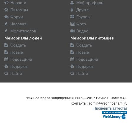
Новости
Мой профиль
Питомцы
Друзья
Форум
Группы
Часовня
Фото
Молитвослов
Видео
Мемориалы людей
Мемориалы питомцев
Создать
Создать
Новые
Новые
Годовщина
Годовщина
Подарки
Подарки
Найти
Найти
12+
Все права защищены! © 2009—2017 Вечно С нами v.4.0
Контакты: admin@vechnosnami.ru
Проверить аттестат