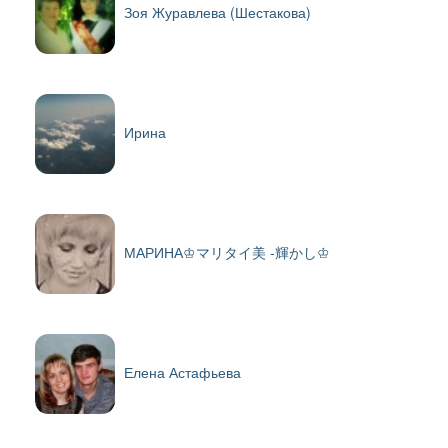
Зоя Журавлева (Шестакова)
Ирина
МАРИНА♔マリタイ美 -輝かし♔
Елена Астафьева