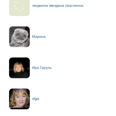
людмила звездина (масленни
Марина
Ира Гируль
olga