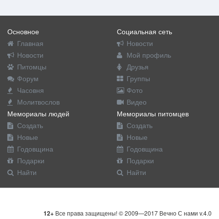
Основное
Социальная сеть
Главная
Новости
Новости
Мой профиль
Питомцы
Друзья
Форум
Группы
Часовня
Фото
Молитвослов
Видео
Мемориалы людей
Мемориалы питомцев
Создать
Создать
Новые
Новые
Годовщина
Годовщина
Подарки
Подарки
Найти
Найти
12+
Все права защищены! © 2009—2017 Вечно С нами v.4.0