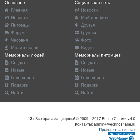
Основное
Социальная сеть
Главная
Новости
Новости
Мой профиль
Питомцы
Друзья
Форум
Группы
Часовня
Фото
Молитвослов
Видео
Мемориалы людей
Мемориалы питомцев
Создать
Создать
Новые
Новые
Годовщина
Годовщина
Подарки
Подарки
Найти
Найти
12+
Все права защищены! © 2009—2017 Вечно С нами v.4.0
Контакты: admin@vechnosnami.ru
Проверить аттестат