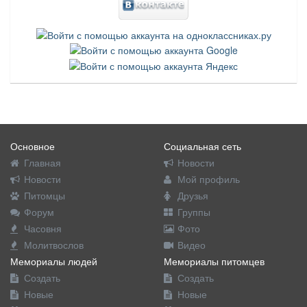
Основное
Социальная сеть
Главная
Новости
Новости
Мой профиль
Питомцы
Друзья
Форум
Группы
Часовня
Фото
Молитвослов
Видео
Мемориалы людей
Мемориалы питомцев
Создать
Создать
Новые
Новые