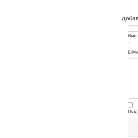
Добав
Имя 
E-Ma
Подп