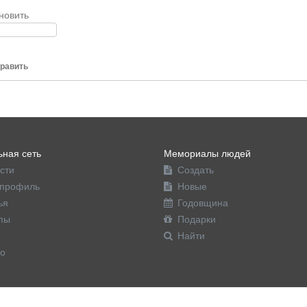
новить
равить
ная сеть
Мемориалы людей
сти
Создать
профиль
Новые
ья
Годовщина
пы
Подарки
Найти
о