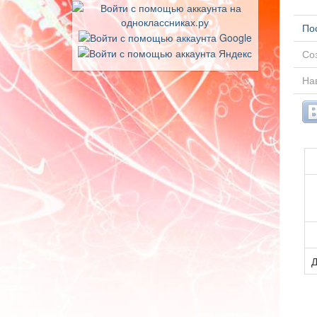
По
Соз
На
Д