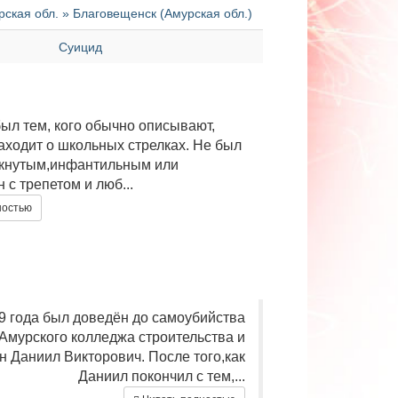
кая обл. » Благовещенск (Амурская обл.)
Суицид
ыл тем, кого обычно описывают,
заходит о школьных стрелках. Не был
мкнутым,инфантильным или
 с трепетом и люб...
ностью
9 года был доведён до самоубийства
 Амурского колледжа строительства и
 Даниил Викторович. После того,как
Даниил покончил с тем,...