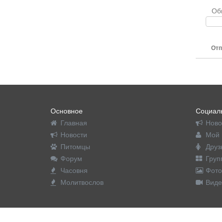
Об
Отп
Основное
Социаль
Главная
Ново
Новости
Мой 
Питомцы
Друз
Форум
Груп
Часовня
Фото
Молитвослов
Виде