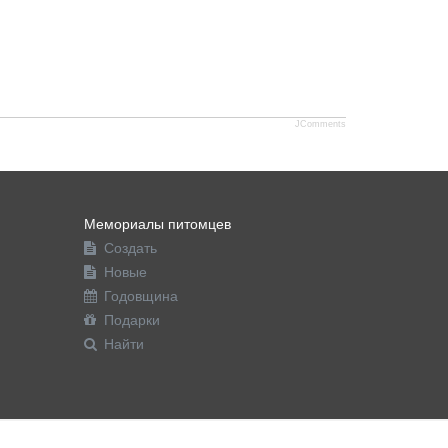
JComments
Мемориалы питомцев
Создать
Новые
Годовщина
Подарки
Найти