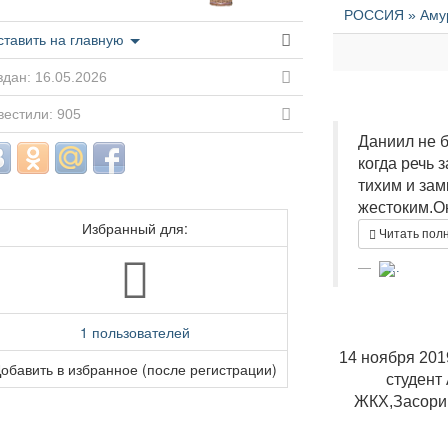
РОССИЯ » Амурс
ставить на главную
дан: 16.05.2026
вестили: 905
Даниил не б
когда речь 
тихим и за
жестоким.Он
Избранный для:
Читать пол
...
1 пользователей
14 ноября 201
обавить в избранное (после регистрации)
студент
ЖКХ,Засорин