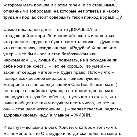
которому мать пришла и с этим горем, и со страшными,
отчаянными вопросами, на которые нет ответа ( а какого
труда ей подчас стоит совершить такой приход в храм!...)?
Самое последнее дело – что-то ДОКАЗЫВАТЬ
страдающей матери. Логически объяснять и надеяться,
что раненое сердце её будет внимать логике… Думается,
что священнику, назидающему : «Радуйся! Хорошо, что
умер – а то бы вырос и стал безбожником или
наркоманом!...», лучше бы подумать, не в осуждение ли
себе носит он крест… «Нет, не хорошо, что умер!» –
закричит сердце матери – и будет право. Потому что –
поверх всех резонов мира сего – живое чувство
материнства в ее сердце вложил Сам Бог. Всякая мать (
не говорю о крайних случаях, о патологиях, когда мать
равнодушна к судьбе ребенка, - пусть кто-то скажет, что
ныне в обществе таким случаям несть числа, но все же
они – страшное исключение…) – желает счастья, радости,
здоровья своему чаду, а главное – ЖИЗНИ.
И вот тут – вспомнить бы о Христе, о котором только что
мы поминали: что Он, мудро и по-детски пойдя на смерть