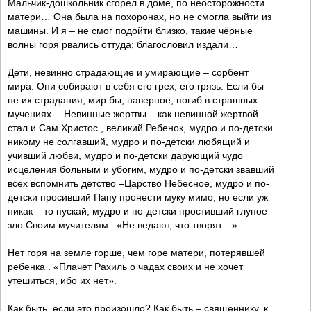
Мальчик-дошкольник сгорел в доме, по неосторожности
матери… Она была на похоронах, но не смогла выйти из
машины. И я – не смог подойти близко, такие чёрные
волны горя рвались оттуда; благословил издали…
Дети, невинно страдающие и умирающие – сорбент
мира. Они собирают в себя его грех, его грязь. Если бы
не их страдания, мир бы, наверное, погиб в страшных
мучениях… Невинные жертвы – как невинной жертвой
стал и Сам Христос , великий Ребенок, мудро и по-детски
никому не солгавший, мудро и по-детски любящий и
учивший любви, мудро и по-детски дарующий чудо
исцеления больным и убогим, мудро и по-детски звавший
всех вспомнить детство –Царство Небесное, мудро и по-
детски просивший Папу пронести муку мимо, но если уж
никак – то пускай, мудро и по-детски простивший глупое
зло Своим мучителям : «Не ведают, что творят…»
Нет горя на земле горше, чем горе матери, потерявшей
ребенка . «Плачет Рахиль о чадах своих и не хочет
утешиться, ибо их нет».
Как быть, если это произошло? Как быть – священнику, к