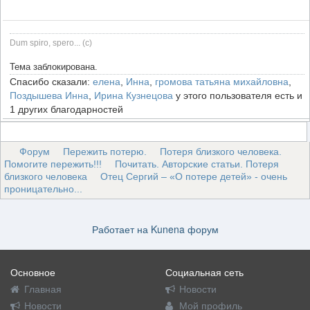
Dum spiro, spero... (c)
Тема заблокирована.
Спасибо сказали:
елена
,
Инна
,
громова татьяна михайловна
,
Поздышева Инна
,
Ирина Кузнецова
у этого пользователя есть и
1 других благодарностей
Форум
Пережить потерю.
Потеря близкого человека.
Помогите пережить!!!
Почитать. Авторские статьи. Потеря
близкого человека
Отец Сергий – «О потере детей» - очень
проницательно...
Работает на
Kunena форум
Основное
Социальная сеть
Главная
Новости
Новости
Мой профиль