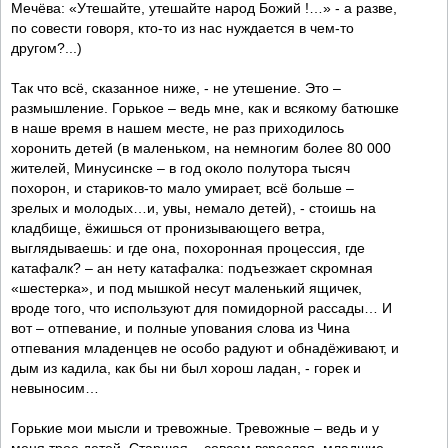
Мечёва: «Утешайте, утешайте народ Божий !…» - а разве,
по совести говоря, кто-то из нас нуждается в чем-то
другом?...)
Так что всё, сказанное ниже, - не утешение. Это –
размышление. Горькое – ведь мне, как и всякому батюшке
в наше время в нашем месте, не раз приходилось
хоронить детей (в маленьком, на немногим более 80 000
жителей, Минусинске – в год около полутора тысяч
похорон, и стариков-то мало умирает, всё больше –
зрелых и молодых…и, увы, немало детей), - стоишь на
кладбище, ёжишься от пронизывающего ветра,
выглядываешь: и где она, похоронная процессия, где
катафалк? – ан нету катафалка: подъезжает скромная
«шестерка», и под мышкой несут маленький ящичек,
вроде того, что используют для помидорной рассады… И
вот – отпевание, и полные упования слова из Чина
отпевания младенцев не особо радуют и обнадёживают, и
дым из кадила, как бы ни был хорош ладан, - горек и
невыносим…
Горькие мои мысли и тревожные. Тревожные – ведь и у