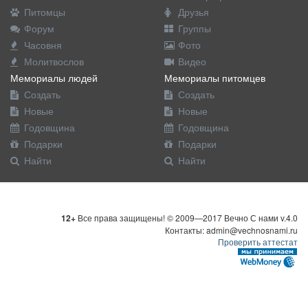
Питомцы
Друзья
Форум
Группы
Часовня
Фото
Молитвослов
Видео
Мемориалы людей
Мемориалы питомцев
Создать
Создать
Новые
Новые
Годовщина
Годовщина
Подарки
Подарки
Найти
Найти
12+
Все права защищены! © 2009—2017 Вечно С нами v.4.0
Контакты: admin@vechnosnami.ru
Проверить аттестат