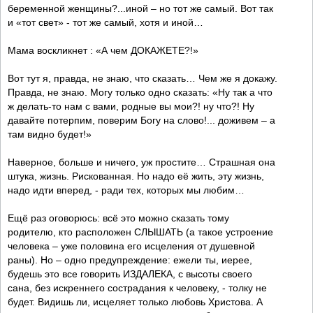
беременной женщины?...иной – но тот же самый. Вот так
и «тот свет» - тот же самый, хотя и иной…
Мама воскликнет : «А чем ДОКАЖЕТЕ?!»
Вот тут я, правда, не знаю, что сказать… Чем же я докажу.
Правда, не знаю. Могу только одно сказать: «Ну так а что
ж делать-то нам с вами, родные вы мои?! ну что?! Ну
давайте потерпим, поверим Богу на слово!... доживем – а
там видно будет!»
Наверное, больше и ничего, уж простите… Страшная она
штука, жизнь. Рискованная. Но надо её жить, эту жизнь,
надо идти вперед, - ради тех, которых мы любим…
Ещё раз оговорюсь: всё это можно сказать тому
родителю, кто расположен СЛЫШАТЬ (а такое устроение
человека – уже половина его исцеления от душевной
раны). Но – одно предупреждение: ежели ты, иерее,
будешь это все говорить ИЗДАЛЕКА, с высоты своего
сана, без искреннего сострадания к человеку, - толку не
будет. Видишь ли, исцеляет только любовь Христова. А