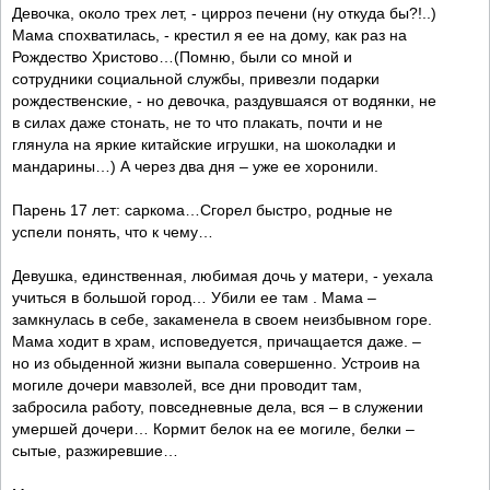
Девочка, около трех лет, - цирроз печени (ну откуда бы?!..)
Мама спохватилась, - крестил я ее на дому, как раз на
Рождество Христово…(Помню, были со мной и
сотрудники социальной службы, привезли подарки
рождественские, - но девочка, раздувшаяся от водянки, не
в силах даже стонать, не то что плакать, почти и не
глянула на яркие китайские игрушки, на шоколадки и
мандарины…) А через два дня – уже ее хоронили.
Парень 17 лет: саркома…Сгорел быстро, родные не
успели понять, что к чему…
Девушка, единственная, любимая дочь у матери, - уехала
учиться в большой город… Убили ее там . Мама –
замкнулась в себе, закаменела в своем неизбывном горе.
Мама ходит в храм, исповедуется, причащается даже. –
но из обыденной жизни выпала совершенно. Устроив на
могиле дочери мавзолей, все дни проводит там,
забросила работу, повседневные дела, вся – в служении
умершей дочери… Кормит белок на ее могиле, белки –
сытые, разжиревшие…