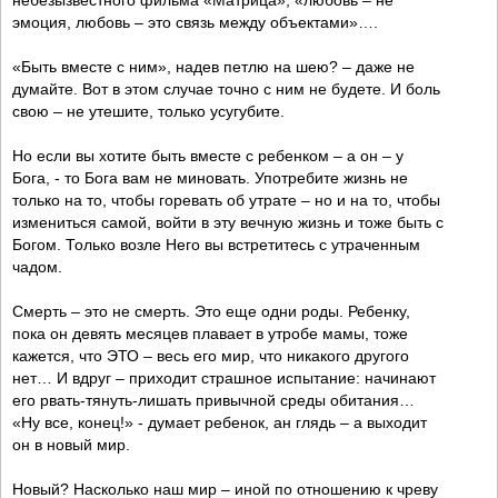
небезызвестного фильма «Матрица», «любовь – не
эмоция, любовь – это связь между объектами»….
«Быть вместе с ним», надев петлю на шею? – даже не
думайте. Вот в этом случае точно с ним не будете. И боль
свою – не утешите, только усугубите.
Но если вы хотите быть вместе с ребенком – а он – у
Бога, - то Бога вам не миновать. Употребите жизнь не
только на то, чтобы горевать об утрате – но и на то, чтобы
измениться самой, войти в эту вечную жизнь и тоже быть с
Богом. Только возле Него вы встретитесь с утраченным
чадом.
Смерть – это не смерть. Это еще одни роды. Ребенку,
пока он девять месяцев плавает в утробе мамы, тоже
кажется, что ЭТО – весь его мир, что никакого другого
нет… И вдруг – приходит страшное испытание: начинают
его рвать-тянуть-лишать привычной среды обитания…
«Ну все, конец!» - думает ребенок, ан глядь – а выходит
он в новый мир.
Новый? Насколько наш мир – иной по отношению к чреву