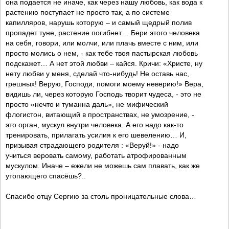
она подается не иначе, как через нашу любовь, как вода к
растению поступает не просто так, а по системе
капилляров, нарушь которую – и самый щедрый полив
пропадет туне, растение погибнет… Бери этого человека
на себя, говори, или молчи, или плачь вместе с ним, или
просто молись о нем, - как тебе твоя пастырская любовь
подскажет… А нет этой любви – кайся. Кричи: «Христе, ну
нету любви у меня, сделай что-нибудь! Не оставь нас,
грешных! Верую, Господи, помоги моему неверию!» Вера,
видишь ли, через которую Господь творит чудеса, - это не
просто «нечто и туманна даль», не мифический
флогистон, витающий в пространствах, не умозрение, -
это орган, мускул внутри человека. А его надо как-то
тренировать, прилагать усилия к его шевелению… И,
призывая страдающего родителя : «Веруй!» - надо
учиться веровать самому, работать атрофированным
мускулом. Иначе – ежели не можешь сам плавать, как же
утопающего спасёшь?..
Спасибо отцу Сергию за столь проницательные слова…