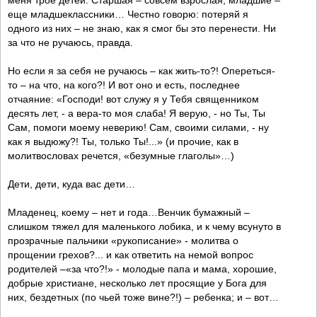
меня трое детей. Старшая – совсем взрослая, младшие –
еще младшеклассники… Честно говорю: потеряй я
одного из них – не знаю, как я смог бы это перенести. Ни
за что не ручаюсь, правда.
Но если я за себя не ручаюсь – как жить-то?! Опереться-
то – на что, на кого?! И вот оно и есть, последнее
отчаяние: «Господи! вот служу я у Тебя священником
десять лет, - а вера-то моя слаба! Я верую, - но Ты, Ты
Сам, помоги моему неверию! Сам, своими силами, - ну
как я выдюжу?! Ты, только Ты!...» (и прочие, как в
молитвословах речется, «безумные глаголы»…)
Дети, дети, куда вас дети…
Младенец, коему – нет и года…Венчик бумажный –
слишком тяжел для маленького лобика, и к чему всунуто в
прозрачные пальчики «рукописание» - молитва о
прощении грехов?... и как ответить на немой вопрос
родителей –«за что?!» - молодые папа и мама, хорошие,
добрые христиане, несколько лет просящие у Бога для
них, бездетных (по чьей тоже вине?!) – ребенка; и – вот…