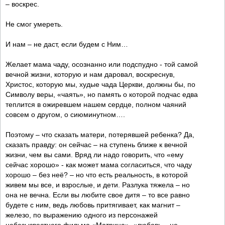
– воскрес.
Не смог умереть.
И нам – не даст, если будем с Ним…
Желает мама чаду, осознанно или подспудно - той самой
вечной жизни, которую и нам даровал, воскреснув,
Христос, которую мы, худые чада Церкви, должны бы, по
Символу веры, «чаять», но память о которой подчас едва
теплится в ожиревшем нашем сердце, полном чаяний
совсем о другом, о сиюминутном….
Поэтому – что сказать матери, потерявшей ребенка? Да,
сказать правду: он сейчас – на ступень ближе к вечной
жизни, чем вы сами. Вряд ли надо говорить, что «ему
сейчас хорошо» - как может мама согласиться, что чаду
хорошо – без неё? – но что есть реальность, в которой
живем мы все, и взрослые, и дети. Разлука тяжела – но
она не вечна. Если вы любите свое дитя – то все равно
будете с ним, ведь любовь притягивает, как магнит –
железо, по выражению одного из персонажей